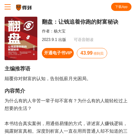
下载App
知识就在得到
翻盘：让钱追着你跑的财富秘诀
作者：
杨大宝
2023.9.1 出版
可语音朗读
开通电子书VIP
43.99
得到贝
主编推荐语
颠覆你对财富的认知，告别低薪月光困局。
内容简介
为什么有的人辛苦一辈子却不富有？为什么有的人能轻松过上
想要的生活？
本书结合真实案例，用通俗易懂的方式，讲述富人赚钱逻辑，
揭露财富真相。深度剖析富人一直在用而普通人却不知道的三