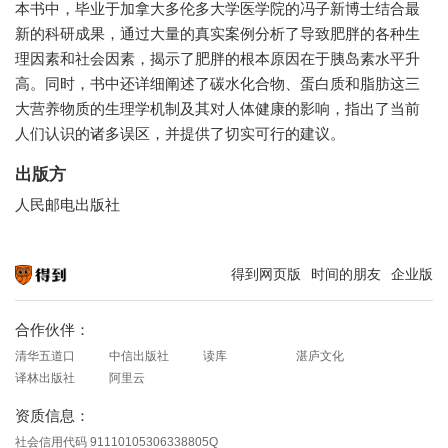
本书中，毕业于加拿大多伦多大学医学院的冯子新博士结合最
新的科研成果，通过大量的真实案例分析了导致肥胖的各种生
理因素和社会因素，揭示了肥胖的根本原因在于胰岛素水平升
高。同时，书中还详细阐述了碳水化合物、蛋白质和脂肪这三
大营养物质的生理学机制及其对人体健康的影响，指出了当前
人们认识的诸多误区，并提供了切实可行的建议。
出版方
人民邮电出版社
得到网页版
时间的朋友
企业版
知识就在得到
合作伙伴：
清华五道口
中信出版社
读库
湛庐文化
译林出版社
阿里云
资质信息：
社会信用代码 91110105306338805Q