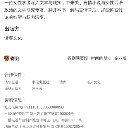
一位女性学者深入文本与现实，带来关于言情小说与女性话语
政治的文学研究专著。翻开本书，解码言情背后，那些鲜被讨
论的欲望与权力演变。
出版方
读客文化
得到网页版
时间的朋友
企业版
知识就在得到
合作伙伴：
清华五道口
中信出版社
读库
湛庐文化
译林出版社
阿里云
资质信息：
社会信用代码 91110105306338805Q
出版物经营许可 新出发京批字第直190304号
广播电视节目制作经营许可证 （京）字第06006号
增值电信业务经营许可备案号 京ICP备15037205号