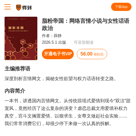
下载App
知识就在得到
脂粉帝国：网络言情小说与女性话语
政治
作者：
薛静
2026.5.1 出版
可语音朗读
开通电子书VIP
56.00
得到贝
主编推荐语
深度剖析言情网文，揭秘女性欲望与权力话语转变之路。
内容简介
一本书，讲透国内言情网文。从传统琼瑶式爱情到现今“双洁”甜
宠风，竟然经历了这么复杂的演变？虐恋总裁文用爱填补权力
真空，宫斗文搁置爱情、以狠求生，女尊文做起社会实验……
我们常常消费它们，却很少停下来做一次认真的拆解。