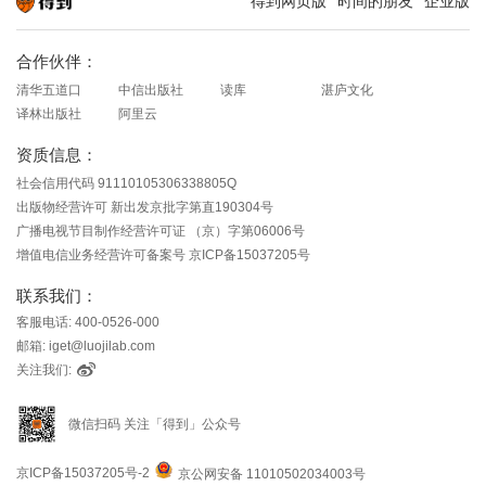
得到网页版
时间的朋友
企业版
知识就在得到
合作伙伴：
清华五道口
中信出版社
读库
湛庐文化
译林出版社
阿里云
资质信息：
社会信用代码 91110105306338805Q
出版物经营许可 新出发京批字第直190304号
广播电视节目制作经营许可证 （京）字第06006号
增值电信业务经营许可备案号 京ICP备15037205号
联系我们：
客服电话: 400-0526-000
邮箱: iget@luojilab.com
关注我们:
微信扫码 关注「得到」公众号
京ICP备15037205号-2
京公网安备 11010502034003号