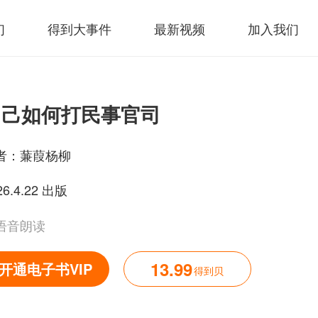
们
得到大事件
最新视频
加入我们
自己如何打民事官司
者：
蒹葭杨柳
26.4.22 出版
语音朗读
13.99
开通电子书VIP
得到贝