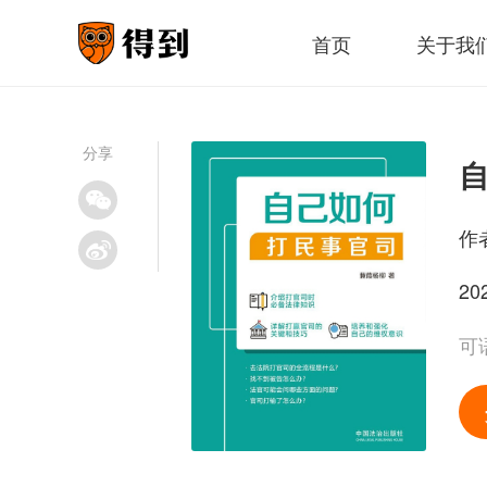
首页
关于我
分享
作
20
可