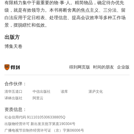
有限精力集中于最重要的物·事·人。精简物品，确定待办优先
级，就是有效领导力。本书将断舍离的焦点主义、三分法、留
白法应用于定日程表、处理信息、提高会议效率等多种工作场
景，摆脱瞎忙和低效。
出版方
博集天卷
得到网页版
时间的朋友
企业版
知识就在得到
合作伙伴：
清华五道口
中信出版社
读库
湛庐文化
译林出版社
阿里云
资质信息：
社会信用代码 91110105306338805Q
出版物经营许可 新出发京批字第直190304号
广播电视节目制作经营许可证 （京）字第06006号