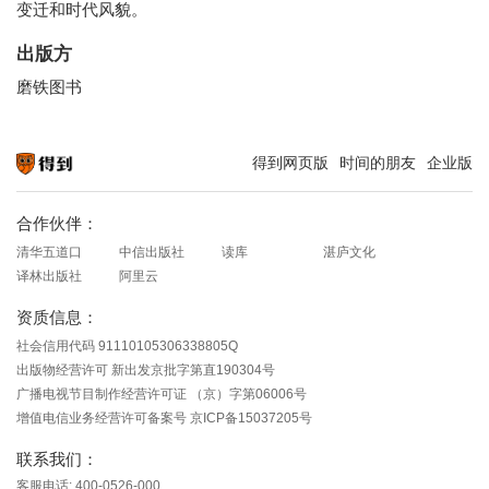
变迁和时代风貌。
出版方
磨铁图书
得到网页版
时间的朋友
企业版
知识就在得到
合作伙伴：
清华五道口
中信出版社
读库
湛庐文化
译林出版社
阿里云
资质信息：
社会信用代码 91110105306338805Q
出版物经营许可 新出发京批字第直190304号
广播电视节目制作经营许可证 （京）字第06006号
增值电信业务经营许可备案号 京ICP备15037205号
联系我们：
客服电话: 400-0526-000