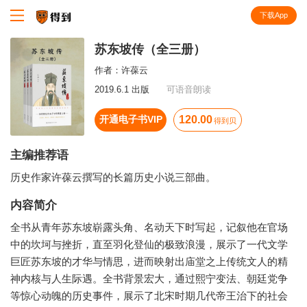
下载App
知识就在得到
苏东坡传（全三册）
作者：
许葆云
2019.6.1 出版
可语音朗读
开通电子书VIP
120.00
得到贝
主编推荐语
历史作家许葆云撰写的长篇历史小说三部曲。
内容简介
全书从青年苏东坡崭露头角、名动天下时写起，记叙他在官场
中的坎坷与挫折，直至羽化登仙的极致浪漫，展示了一代文学
巨匠苏东坡的才华与情思，进而映射出庙堂之上传统文人的精
神内核与人生际遇。全书背景宏大，通过熙宁变法、朝廷党争
等惊心动魄的历史事件，展示了北宋时期几代帝王治下的社会