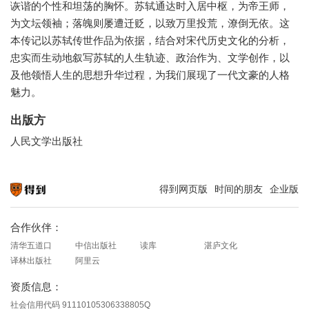
诙谐的个性和坦荡的胸怀。苏轼通达时入居中枢，为帝王师，
为文坛领袖；落魄则屡遭迁贬，以致万里投荒，潦倒无依。这
本传记以苏轼传世作品为依据，结合对宋代历史文化的分析，
忠实而生动地叙写苏轼的人生轨迹、政治作为、文学创作，以
及他领悟人生的思想升华过程，为我们展现了一代文豪的人格
魅力。
出版方
人民文学出版社
得到网页版
时间的朋友
企业版
知识就在得到
合作伙伴：
清华五道口
中信出版社
读库
湛庐文化
译林出版社
阿里云
资质信息：
社会信用代码 91110105306338805Q