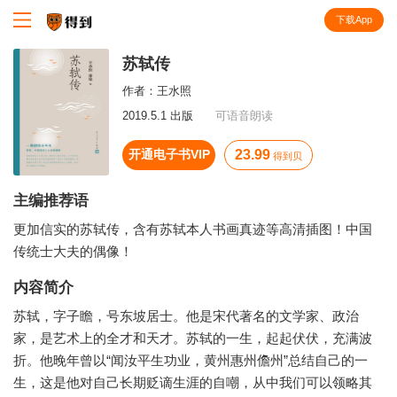
下载App
知识就在得到
苏轼传
作者：
王水照
2019.5.1 出版
可语音朗读
开通电子书VIP
23.99
得到贝
主编推荐语
更加信实的苏轼传，含有苏轼本人书画真迹等高清插图！中国
传统士大夫的偶像！
内容简介
苏轼，字子瞻，号东坡居士。他是宋代著名的文学家、政治
家，是艺术上的全才和天才。苏轼的一生，起起伏伏，充满波
折。他晚年曾以“闻汝平生功业，黄州惠州儋州”总结自己的一
生，这是他对自己长期贬谪生涯的自嘲，从中我们可以领略其