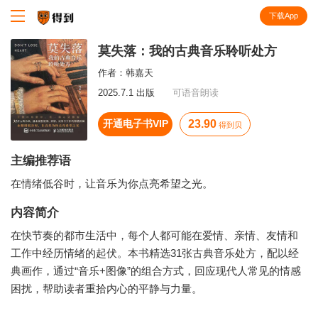
下载App
知识就在得到
莫失落：我的古典音乐聆听处方
作者：
韩嘉天
2025.7.1 出版
可语音朗读
开通电子书VIP
23.90
得到贝
主编推荐语
在情绪低谷时，让音乐为你点亮希望之光。
内容简介
在快节奏的都市生活中，每个人都可能在爱情、亲情、友情和
工作中经历情绪的起伏。本书精选31张古典音乐处方，配以经
典画作，通过“音乐+图像”的组合方式，回应现代人常见的情感
困扰，帮助读者重拾内心的平静与力量。