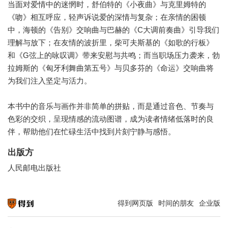
当面对爱情中的迷惘时，舒伯特的《小夜曲》与克里姆特的
《吻》相互呼应，轻声诉说爱的深情与复杂；在亲情的困顿
中，海顿的《告别》交响曲与巴赫的《C大调前奏曲》引导我们
理解与放下；在友情的波折里，柴可夫斯基的《如歌的行板》
和《G弦上的咏叹调》带来安慰与共鸣；而当职场压力袭来，勃
拉姆斯的《匈牙利舞曲第五号》与贝多芬的《命运》交响曲将
为我们注入坚定与活力。
本书中的音乐与画作并非简单的拼贴，而是通过音色、节奏与
色彩的交织，呈现情感的流动图谱，成为读者情绪低落时的良
伴，帮助他们在忙碌生活中找到片刻宁静与感悟。
出版方
人民邮电出版社
得到网页版
时间的朋友
企业版
知识就在得到