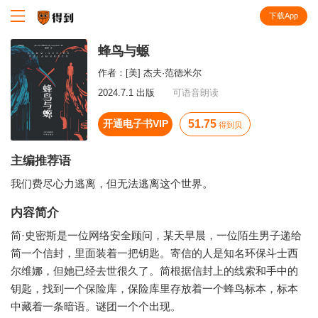
下载App
知识就在得到
蜂鸟与螈
作者：
[美] 杰夫·范德米尔
2024.7.1 出版
可语音朗读
开通电子书VIP
51.75
得到贝
主编推荐语
我们费尽心力逃离，但无法逃离这个世界。
内容简介
简·史密斯是一位网络安全顾问，某天早晨，一位陌生男子递给
简一个信封，里面装着一把钥匙。寄信的人是知名环保斗士西
尔维娜，但她已经去世很久了。简根据信封上的线索和手中的
钥匙，找到一个保险库，保险库里存放着一个蜂鸟标本，标本
中藏着一条暗语。谜团一个个出现。