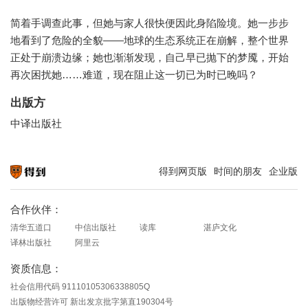
简着手调查此事，但她与家人很快便因此身陷险境。她一步步
地看到了危险的全貌——地球的生态系统正在崩解，整个世界
正处于崩溃边缘；她也渐渐发现，自己早已抛下的梦魇，开始
再次困扰她……难道，现在阻止这一切已为时已晚吗？
出版方
中译出版社
得到网页版
时间的朋友
企业版
知识就在得到
合作伙伴：
清华五道口
中信出版社
读库
湛庐文化
译林出版社
阿里云
资质信息：
社会信用代码 91110105306338805Q
出版物经营许可 新出发京批字第直190304号