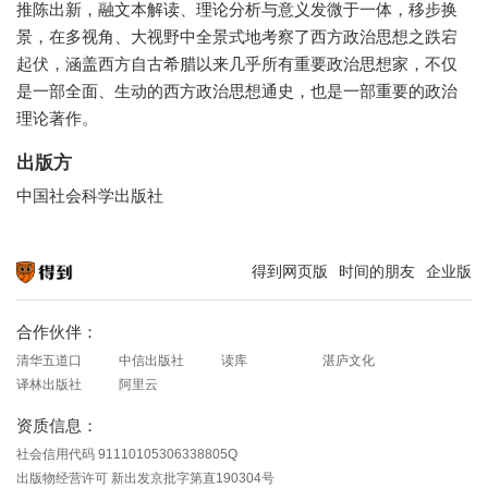
推陈出新，融文本解读、理论分析与意义发微于一体，移步换
景，在多视角、大视野中全景式地考察了西方政治思想之跌宕
起伏，涵盖西方自古希腊以来几乎所有重要政治思想家，不仅
是一部全面、生动的西方政治思想通史，也是一部重要的政治
理论著作。
出版方
中国社会科学出版社
得到网页版
时间的朋友
企业版
知识就在得到
合作伙伴：
清华五道口
中信出版社
读库
湛庐文化
译林出版社
阿里云
资质信息：
社会信用代码 91110105306338805Q
出版物经营许可 新出发京批字第直190304号