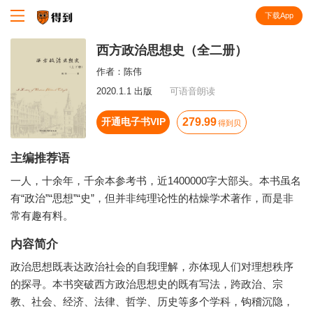
下载App
知识就在得到
西方政治思想史（全二册）
作者：
陈伟
2020.1.1 出版
可语音朗读
开通电子书VIP
279.99
得到贝
主编推荐语
一人，十余年，千余本参考书，近1400000字大部头。本书虽名
有“政治”“思想”“史”，但并非纯理论性的枯燥学术著作，而是非
常有趣有料。
内容简介
政治思想既表达政治社会的自我理解，亦体现人们对理想秩序
的探寻。本书突破西方政治思想史的既有写法，跨政治、宗
教、社会、经济、法律、哲学、历史等多个学科，钩稽沉隐，