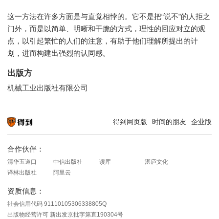
这一方法在许多方面是与直觉相悖的。它不是把“说不”的人拒之
门外，而是以简单、明晰和干脆的方式，理性的回应对立的观
点，以引起繁忙的人们的注意，有助于他们理解所提出的计
划，进而构建出强烈的认同感。
出版方
机械工业出版社有限公司
得到网页版
时间的朋友
企业版
知识就在得到
合作伙伴：
清华五道口
中信出版社
读库
湛庐文化
译林出版社
阿里云
资质信息：
社会信用代码 91110105306338805Q
出版物经营许可 新出发京批字第直190304号