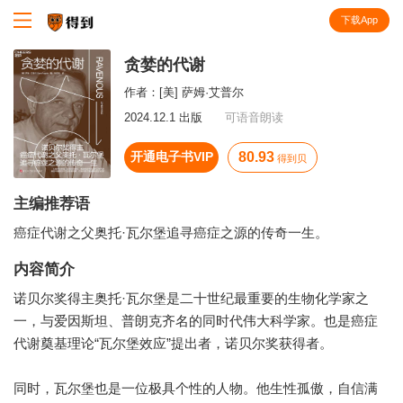
下载App
知识就在得到
贪婪的代谢
作者：
[美] 萨姆·艾普尔
2024.12.1 出版
可语音朗读
开通电子书VIP
80.93
得到贝
主编推荐语
癌症代谢之父奥托·瓦尔堡追寻癌症之源的传奇一生。
内容简介
诺贝尔奖得主奥托·瓦尔堡是二十世纪最重要的生物化学家之
一，与爱因斯坦、普朗克齐名的同时代伟大科学家。也是癌症
代谢奠基理论“瓦尔堡效应”提出者，诺贝尔奖获得者。
同时，瓦尔堡也是一位极具个性的人物。他生性孤傲，自信满