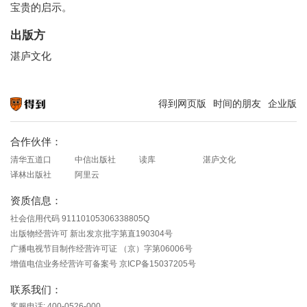
宝贵的启示。
出版方
湛庐文化
得到网页版
时间的朋友
企业版
知识就在得到
合作伙伴：
清华五道口
中信出版社
读库
湛庐文化
译林出版社
阿里云
资质信息：
社会信用代码 91110105306338805Q
出版物经营许可 新出发京批字第直190304号
广播电视节目制作经营许可证 （京）字第06006号
增值电信业务经营许可备案号 京ICP备15037205号
联系我们：
客服电话: 400-0526-000