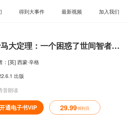
们
得到大事件
最新视频
加入我们
费马大定理：一个困惑了世间智者358年的谜
者：
[英] 西蒙·辛格
22.6.1 出版
语音朗读
29.99
开通电子书VIP
得到贝