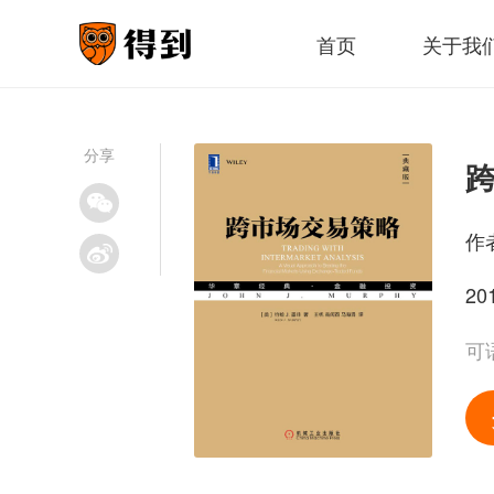
首页
关于我
分享
作
20
可