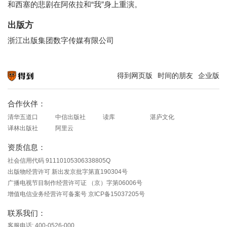
和西塞的悲剧在阿依拉和“我”身上重演。
出版方
浙江出版集团数字传媒有限公司
得到网页版
时间的朋友
企业版
知识就在得到
合作伙伴：
清华五道口
中信出版社
读库
湛庐文化
译林出版社
阿里云
资质信息：
社会信用代码 91110105306338805Q
出版物经营许可 新出发京批字第直190304号
广播电视节目制作经营许可证 （京）字第06006号
增值电信业务经营许可备案号 京ICP备15037205号
联系我们：
客服电话: 400-0526-000