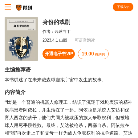
下载App
知识就在得到
身份的戏剧
作者：
云球白丁
2023.4.1 出版
可语音朗读
开通电子书VIP
19.00
得到贝
主编推荐语
本书讲述了在未来戴森球虚拟宇宙中发生的故事。
内容简介
“我”是一个普通的机器人修理工，结识了沉迷于戏剧表演的精神
疾病患者阿依拉，并生活在了一起。阿依拉是系统人艾达和保
育人西塞的孩子，他们共同为被欺压的族人争取权利，但被地
球人用尽手段挫败。最终，艾达被枪杀，西塞自杀。阿依拉在
和“我”再次走上了和父母一样为族人争取权利的抗争道路。艾达