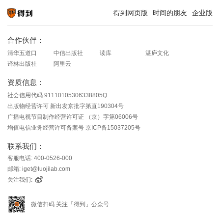
得到网页版
时间的朋友
企业版
知识就在得到
合作伙伴：
清华五道口
中信出版社
读库
湛庐文化
译林出版社
阿里云
资质信息：
社会信用代码 91110105306338805Q
出版物经营许可 新出发京批字第直190304号
广播电视节目制作经营许可证 （京）字第06006号
增值电信业务经营许可备案号 京ICP备15037205号
联系我们：
客服电话: 400-0526-000
邮箱: iget@luojilab.com
关注我们:
微信扫码 关注「得到」公众号