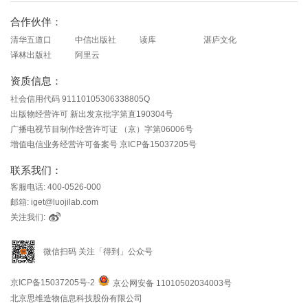
合作伙伴：
清华五道口
中信出版社
读库
湛庐文化
译林出版社
阿里云
资质信息：
社会信用代码 91110105306338805Q
出版物经营许可 新出发京批字第直190304号
广播电视节目制作经营许可证 （京）字第06006号
增值电信业务经营许可备案号 京ICP备15037205号
联系我们：
客服电话: 400-0526-000
邮箱: iget@luojilab.com
关注我们:
微信扫码 关注「得到」公众号
京ICP备15037205号-2
京公网安备 11010502034003号
北京思维造物信息科技股份有限公司