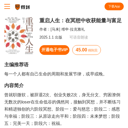
下载App
知识就在得到
重启人生：在冥想中收获能量与富足
作者：
[马来] 维申·拉克雅礼
2025.1.1 出版
可语音朗读
开通电子书VIP
45.00
得到贝
主编推荐语
每一个人都有自己生命的周期和发展节律，或早或晚。
内容简介
曾就职微软，被辞退2次、创业失败2次，身无分文、穷困潦倒
无数次的loser在生命低谷的偶然间，接触到冥想，并不断练习
和精进独创的六阶段冥想。阶段一：爱与慈悲；阶段二：感恩
与幸福；阶段三：从原谅走向平和；阶段四：未来梦想；阶段
五：完美一天；阶段六：祝福。