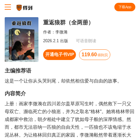
下载App
知识就在得到
重返狼群（全两册）
作者：
李微漪
2026.2.1 出版
可语音朗读
开通电子书VIP
119.60
得到贝
主编推荐语
这是一个让你从头哭到尾，却依然相信爱与自由的故事。
内容简介
上册：画家李微漪在四川若尔盖草原写生时，偶然救下一只父
母双亡、濒临死亡的小狼崽，并为之取名“格林”。她将格林带回
成都家中救治，朝夕相处中建立了犹如母子般的深厚情感。然
而，都市无法容纳一匹狼的自由天性，一匹狼也不该龟缩于水
泥丛林。为让格林回归真正的家园，李微漪毅然带着逐渐长大