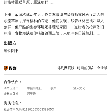
的格林重返草原，重返狼群……
下册：放归格林两年后，作者李微漪与摄影师亦风再度深入若
尔盖草原，探寻格林的踪迹。他们发现，尽管格林已成功融入
狼群，但严酷的生存环境远非理想家园——盗猎者的枪声依旧
肆虐，食物短缺迫使狼群铤而走险，人狼冲突日益加剧……
出版方
磨铁图书
得到网页版
时间的朋友
企业版
知识就在得到
合作伙伴：
清华五道口
中信出版社
读库
湛庐文化
译林出版社
阿里云
资质信息：
社会信用代码 91110105306338805Q