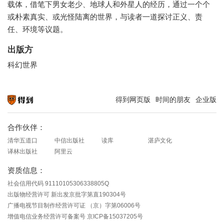
载体，借笔下男女老少、地球人和外星人的经历，通过一个个
或朴素真实、或光怪陆离的世界，与读者一道探讨正义、责
任、环境等议题。
出版方
科幻世界
得到网页版
时间的朋友
企业版
知识就在得到
合作伙伴：
清华五道口
中信出版社
读库
湛庐文化
译林出版社
阿里云
资质信息：
社会信用代码 91110105306338805Q
出版物经营许可 新出发京批字第直190304号
广播电视节目制作经营许可证 （京）字第06006号
增值电信业务经营许可备案号 京ICP备15037205号