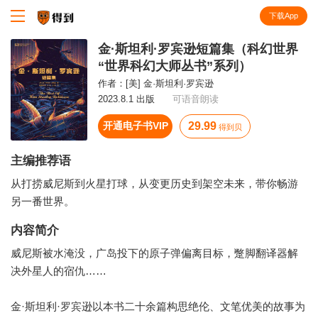
下载App
知识就在得到
金·斯坦利·罗宾逊短篇集（科幻世界
“世界科幻大师丛书”系列）
作者：
[美] 金·斯坦利·罗宾逊
2023.8.1 出版
可语音朗读
开通电子书VIP
29.99
得到贝
主编推荐语
从打捞威尼斯到火星打球，从变更历史到架空未来，带你畅游
另一番世界。
内容简介
威尼斯被水淹没，广岛投下的原子弹偏离目标，蹩脚翻译器解
决外星人的宿仇……
金·斯坦利·罗宾逊以本书二十余篇构思绝伦、文笔优美的故事为