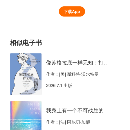
下载App
相似电子书
像苏格拉底一样无知：打不倒的活法
作者：[美] 斯科特·沃尔特曼
2026.7.1 出版
我身上有一个不可战胜的夏天（语录集）
作者：[法] 阿尔贝·加缪