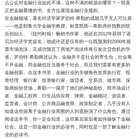
么公众对金融行业如此不满，这种不满的根源在哪里？一部真
正把金融看懂的书、全方位展现金融行业规则。
在金融领域，著名经济学家罗伯特·希勒的成就几乎无人可比肩
——他是耶鲁大学金融学教授、标普凯斯—希勒房价指数的联
合创始人、《纽约时报》畅销书作家，他还在2012年获得了诺
贝尔经济学奖提名；他或许还是仅有的一位既预测到2000年股
票市场泡沫，又成功预言了房地产泡沫终将引发次贷危机的学
者。罗伯特·希勒阐述认为，金融并不是社会的寄生虫，社会离
不开金融，而金融也应当服务于社会，而且我们需要有更多的
金融创新。在这本书里，金融行业的关键角色首席执行官、投
资经理、银行家、投资银行家、放贷者、交易员、做市商、保
险商纷纷登场，希勒一一揭开了他们的神秘面纱。而市场设计
者、金融工程师、衍生品供应商、律师、金融顾问、游说者、
监管者、会计师、公共商品融资商、政策制定者，几乎没有人
知道这些游离于金融行业周围的人到底扮演了什么角色。通过
阅读这本书，你一定会知道，这些幕后策划者如何操纵了金融
社会。这是一部金融行业的必读书，同时也是一部了解金融行
业的必读书。