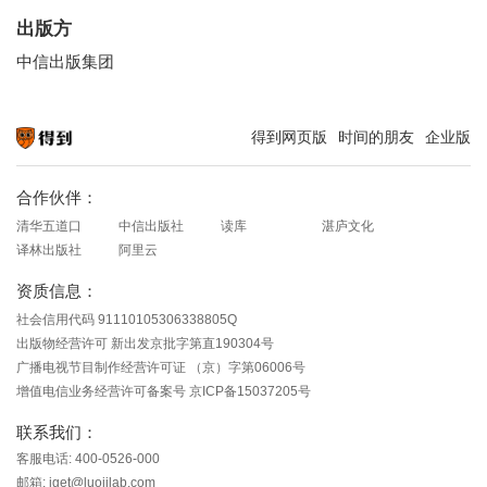
出版方
中信出版集团
得到网页版
时间的朋友
企业版
知识就在得到
合作伙伴：
清华五道口
中信出版社
读库
湛庐文化
译林出版社
阿里云
资质信息：
社会信用代码 91110105306338805Q
出版物经营许可 新出发京批字第直190304号
广播电视节目制作经营许可证 （京）字第06006号
增值电信业务经营许可备案号 京ICP备15037205号
联系我们：
客服电话: 400-0526-000
邮箱: iget@luojilab.com