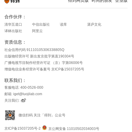
得到网页版
时间的朋友
企业版
知识就在得到
合作伙伴：
清华五道口
中信出版社
读库
湛庐文化
译林出版社
阿里云
资质信息：
社会信用代码 91110105306338805Q
出版物经营许可 新出发京批字第直190304号
广播电视节目制作经营许可证 （京）字第06006号
增值电信业务经营许可备案号 京ICP备15037205号
联系我们：
客服电话: 400-0526-000
邮箱: iget@luojilab.com
关注我们:
微信扫码 关注「得到」公众号
京ICP备15037205号-2
京公网安备 11010502034003号