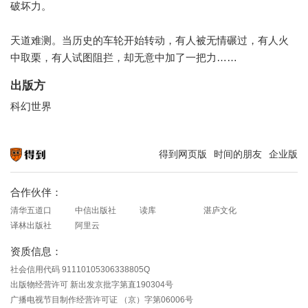
破坏力。
天道难测。当历史的车轮开始转动，有人被无情碾过，有人火
中取栗，有人试图阻拦，却无意中加了一把力……
出版方
科幻世界
得到网页版
时间的朋友
企业版
知识就在得到
合作伙伴：
清华五道口
中信出版社
读库
湛庐文化
译林出版社
阿里云
资质信息：
社会信用代码 91110105306338805Q
出版物经营许可 新出发京批字第直190304号
广播电视节目制作经营许可证 （京）字第06006号