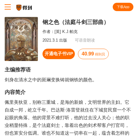
下载App
知识就在得到
钢之色（法庭斗剑三部曲）
作者：
[英] K.J.帕克
2021.3.1 出版
可语音朗读
开通电子书VIP
40.99
得到贝
主编推荐语
剑身在清水之中的斑斓变换铸就钢铁的颜色。
内容简介
佩里美狄亚，别称三重城，是海的新娘，文明世界的主妇。它
自成一邦，屹立千年。巴达斯·洛雷登就住在下城贫民窟一个不
起眼的角落。他的背景不难打听，他的过去没人关心；他的职
业稍显特殊，是个法庭剑士，靠着出色的剑术帮客户打官司，
但也算安分低调。谁也不知道这一切串在一起，蕴含着怎样的