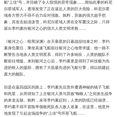
船“上佳”号，并目睹了令人惊惧的异常现象……闻知此事的科尼
尔星域军人，逐渐发觉了正在逼近人类的巨大危险，科尼尔星
域各方势力不得不合力应对强敌。孰料，异族的强大超乎想
象，其攻击如汤泼雪，科尼尔星域人类在全军覆没之际，只得
派出李约素向银河之心的强大人类文明求救……
《银河之心：暗黑深渊》在天垂星的日暮战役结束之时，李约
素身负重任，乘坐高速飞船前往银河之心地带求援。他一路不
断警告当地各人类文明星系，得到了许多响应，人类的舰队不
断前往增援。来到银河之心后，李约素更是得到了科技极为先
进的铁人的援助，拥有了大批最先进的飞船引擎，得以组建起
庞大的舰队。
但是在返回战区的路上，李约素先后意外遭遇神秘的镜子飞船
和死星，从而得知了上古银河人类与异族“蜘蛛人”之间发生战争
的来龙去脉。孰料，未等李约素赶到，人类的防线已经崩溃，
李约素不得不冒险率领敢死队杀入敌人老巢，在这里，他意外
地发现了引起这场战争的“上佳”号环形飞船……