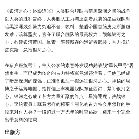
《银河之心：逐影追光》人类联合舰队与暗黑深渊之间的战争
以人类的胜利告终，人类舰队主力与巡逻者武装的星尘舰队对
暗黑深渊残余势力穷追不舍。孰料，坚盾帝国首脑皮克斯趁虚
发难，暗算盟友，篡夺了联合舰队的最高权力，觊觎银河之
心，欲建银河帝国。旦素一率领残存的巡逻者武装，奋力抵抗
皮克斯，急报银河之心。
在猎户座旋臂上，主人公李约素意外发现功勋战舰“重装甲号”居
然重生，而已成为传奇的古力特将军竟然还活着，但他已经成
了暗黑深渊的傀儡，正准备孤注一掷远征银河之心。神秘的埃
博之子运筹帷幄，指挥佳上率机器舰队东征西讨，紧盯银河之
心。银河之心成了各方力量汇聚的终点，星海逐鹿，决战银
心。李约素身上藏着怎样的秘密？黑化的古力特会用怎样的手
段来对付人类？一段超过一万光年的时空跳跃，迎来一个完全
出乎意料的结局……
出版方