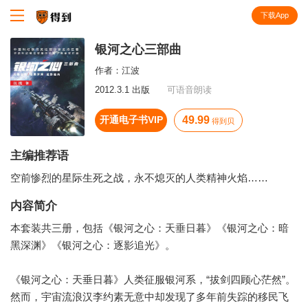
下载App
知识就在得到
银河之心三部曲
作者：
江波
2012.3.1 出版
可语音朗读
开通电子书VIP
49.99
得到贝
主编推荐语
空前惨烈的星际生死之战，永不熄灭的人类精神火焰……
内容简介
本套装共三册，包括《银河之心：天垂日暮》《银河之心：暗
黑深渊》《银河之心：逐影追光》。
《银河之心：天垂日暮》人类征服银河系，“拔剑四顾心茫然”。
然而，宇宙流浪汉李约素无意中却发现了多年前失踪的移民飞