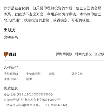
趋势是在变化的，但只要你理解投资的本质，建立自己的交易
体系，就能以不变应万变，利用趋势为你赚钱。本书教你建立
“长期思维”，找准投资的逻辑，获得稳定、可观的收益。
出版方
磨铁图书
得到网页版
时间的朋友
企业版
知识就在得到
合作伙伴：
清华五道口
中信出版社
读库
湛庐文化
译林出版社
阿里云
资质信息：
社会信用代码 91110105306338805Q
出版物经营许可 新出发京批字第直190304号
广播电视节目制作经营许可证 （京）字第06006号