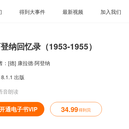
们
得到大事件
最新视频
加入我们
登纳回忆录（1953-1955）
者：
[德] 康拉德·阿登纳
18.1.1 出版
语音朗读
34.99
开通电子书VIP
得到贝