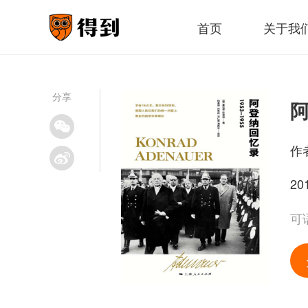
首页
关于我
分享
阿
作
20
可