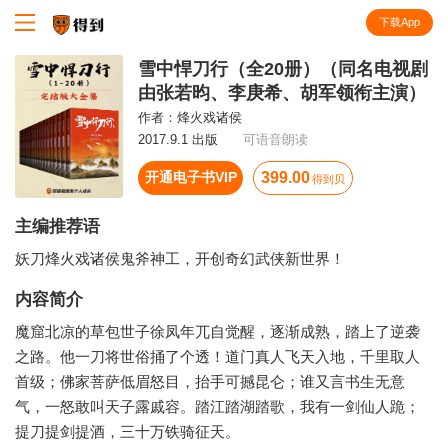
下载App
知识就在得到
雪中悍刀行（全20册）（同名电视剧
由张若昀、李庚希、胡军领衔主演）
作者：
烽火戏诸侯
2017.9.1 出版
可语音朗读
开通电子书VIP
399.00
得到贝
主编推荐语
妖刀烽火戏诸侯鬼斧神工，开创奇幻武侠新世界！
内容简介
魔窟北凉的草包世子徐凤年兀自觉醒，逐渐成熟，踏上了逆袭
之路。他一刀将世俗捅了个透！道门真人飞天入地，千里取人
首级；佛家菩萨低眉怒目，抬手可撼昆仑；谁又言书生无意
气，一怒敢叫天子露戚容。踏江踏湖踏歌，我有一剑仙人跪；
提刀提剑提酒，三十万铁骑征天。