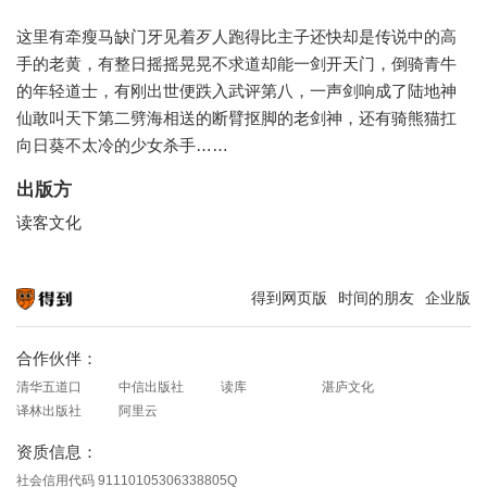
这里有牵瘦马缺门牙见着歹人跑得比主子还快却是传说中的高
手的老黄，有整日摇摇晃晃不求道却能一剑开天门，倒骑青牛
的年轻道士，有刚出世便跌入武评第八，一声剑响成了陆地神
仙敢叫天下第二劈海相送的断臂抠脚的老剑神，还有骑熊猫扛
向日葵不太冷的少女杀手……
出版方
读客文化
得到网页版
时间的朋友
企业版
知识就在得到
合作伙伴：
清华五道口
中信出版社
读库
湛庐文化
译林出版社
阿里云
资质信息：
社会信用代码 91110105306338805Q