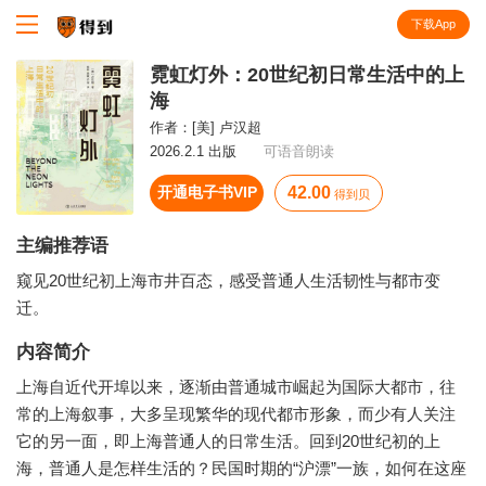
下载App
知识就在得到
霓虹灯外：20世纪初日常生活中的上
海
作者：
[美] 卢汉超
2026.2.1 出版
可语音朗读
开通电子书VIP
42.00
得到贝
主编推荐语
窥见20世纪初上海市井百态，感受普通人生活韧性与都市变
迁。
内容简介
上海自近代开埠以来，逐渐由普通城市崛起为国际大都市，往
常的上海叙事，大多呈现繁华的现代都市形象，而少有人关注
它的另一面，即上海普通人的日常生活。回到20世纪初的上
海，普通人是怎样生活的？民国时期的“沪漂”一族，如何在这座