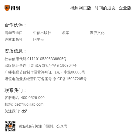
得到网页版
时间的朋友
企业版
知识就在得到
合作伙伴：
清华五道口
中信出版社
读库
湛庐文化
译林出版社
阿里云
资质信息：
社会信用代码 91110105306338805Q
出版物经营许可 新出发京批字第直190304号
广播电视节目制作经营许可证 （京）字第06006号
增值电信业务经营许可备案号 京ICP备15037205号
联系我们：
客服电话: 400-0526-000
邮箱: iget@luojilab.com
关注我们:
微信扫码 关注「得到」公众号