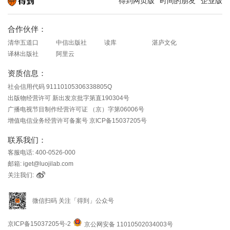
得到网页版
时间的朋友
企业版
知识就在得到
合作伙伴：
清华五道口
中信出版社
读库
湛庐文化
译林出版社
阿里云
资质信息：
社会信用代码 91110105306338805Q
出版物经营许可 新出发京批字第直190304号
广播电视节目制作经营许可证 （京）字第06006号
增值电信业务经营许可备案号 京ICP备15037205号
联系我们：
客服电话: 400-0526-000
邮箱: iget@luojilab.com
关注我们:
微信扫码 关注「得到」公众号
京ICP备15037205号-2
京公网安备 11010502034003号