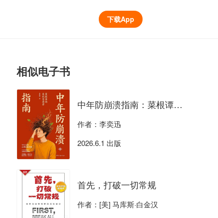
下载App
相似电子书
中年防崩溃指南：菜根谭的危机管理学
作者：李奕迅
2026.6.1 出版
首先，打破一切常规
作者：[美] 马库斯·白金汉