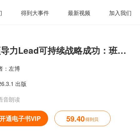
们
得到大事件
最新视频
加入我们
领导力Lead可持续战略成功：班长的战争
者：
左博
26.3.1 出版
语音朗读
59.40
开通电子书VIP
得到贝