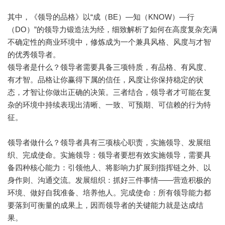
其中，《领导的品格》以“成（BE）—知（KNOW）—行
（DO）”的领导力锻造法为经，细致解析了如何在高度复杂充满
不确定性的商业环境中，修炼成为一个兼具风格、风度与才智
的优秀领导者。
领导者是什么？领导者需要具备三项特质，有品格、有风度、
有才智。品格让你赢得下属的信任，风度让你保持稳定的状
态，才智让你做出正确的决策。三者结合，领导者才可能在复
杂的环境中持续表现出清晰、一致、可预期、可信赖的行为特
征。
领导者做什么？领导者具有三项核心职责，实施领导、发展组
织、完成使命。实施领导：领导者要想有效实施领导，需要具
备四种核心能力：引领他人、将影响力扩展到指挥链之外、以
身作则、沟通交流。发展组织：抓好三件事情——营造积极的
环境、做好自我准备、培养他人。完成使命：所有领导能力都
要落到可衡量的成果上，因而领导者的关键能力就是达成结
果。