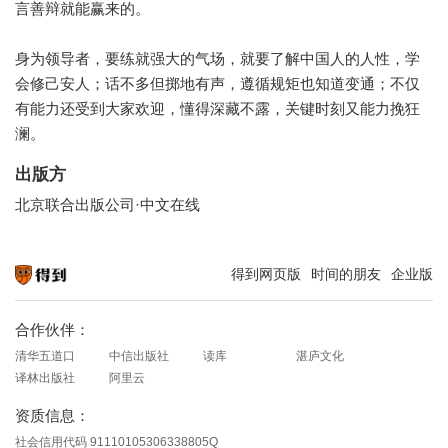
言善辩就能赢来的。
身为领导者，要练就强大的气场，就要了解中国人的人性，学
会修己安人；话不多但掷地有声，遵循规矩也知道变通；不仅
有能力还受到大家欢迎，懂得深藏不露，关键时刻又能力挽狂
澜。
出版方
北京联合出版公司·中文在线
得到网页版
时间的朋友
企业版
知识就在得到
合作伙伴：
清华五道口
中信出版社
读库
湛庐文化
译林出版社
阿里云
资质信息：
社会信用代码 91110105306338805Q