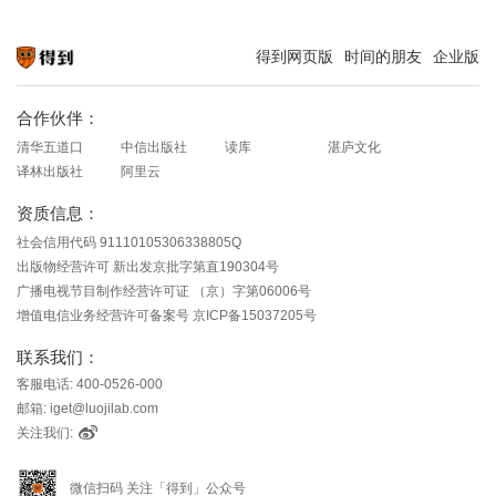
得到网页版
时间的朋友
企业版
知识就在得到
合作伙伴：
清华五道口
中信出版社
读库
湛庐文化
译林出版社
阿里云
资质信息：
社会信用代码 91110105306338805Q
出版物经营许可 新出发京批字第直190304号
广播电视节目制作经营许可证 （京）字第06006号
增值电信业务经营许可备案号 京ICP备15037205号
联系我们：
客服电话: 400-0526-000
邮箱: iget@luojilab.com
关注我们:
微信扫码 关注「得到」公众号