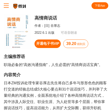
下载App
知识就在得到
高情商说话
作者：
[日] 谷厚志
2022.6.1 出版
可语音朗读
开通电子书VIP
39.20
得到贝
主编推荐语
职场必备的“高效沟通指南”，人生必需的“高情商说话宝典”。
内容简介
日本ZM投诉处理专家谷厚志先生将自己多年与形形色色的顾客
打交道的经验总结成5大核心要点和31个说话技巧，并列举了大
量经典的沟通实例，全面系统地介绍了各种高情商说话方式，
其中涉及人际交往、职业生涯、为人处世等多个层面，帮你掌
握说话技巧，提高说话能力，从而扩大交际圈，获得升职机