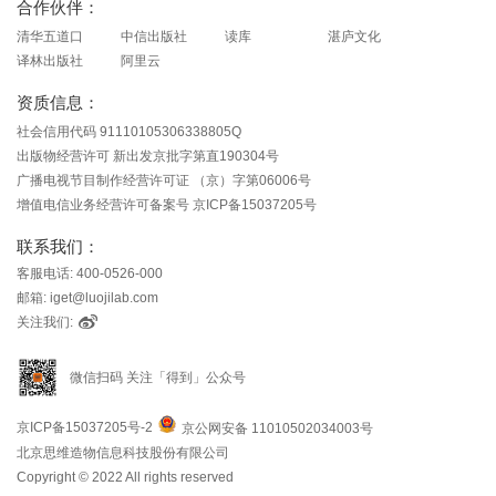
合作伙伴：
清华五道口
中信出版社
读库
湛庐文化
译林出版社
阿里云
资质信息：
社会信用代码 91110105306338805Q
出版物经营许可 新出发京批字第直190304号
广播电视节目制作经营许可证 （京）字第06006号
增值电信业务经营许可备案号 京ICP备15037205号
联系我们：
客服电话: 400-0526-000
邮箱: iget@luojilab.com
关注我们:
微信扫码 关注「得到」公众号
京ICP备15037205号-2
京公网安备 11010502034003号
北京思维造物信息科技股份有限公司
Copyright © 2022 All rights reserved