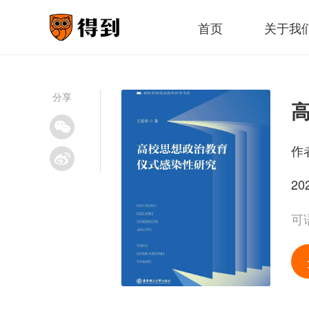
首页
关于我
分享
作
20
可