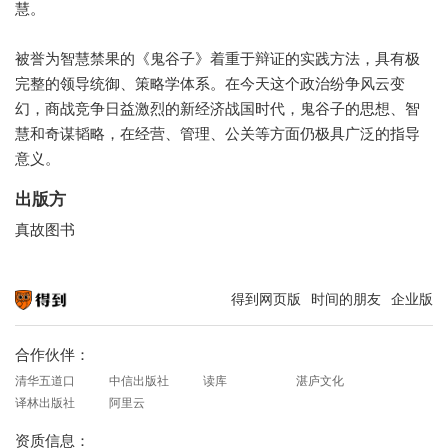
慧。
被誉为智慧禁果的《鬼谷子》着重于辩证的实践方法，具有极
完整的领导统御、策略学体系。在今天这个政治纷争风云变
幻，商战竞争日益激烈的新经济战国时代，鬼谷子的思想、智
慧和奇谋韬略，在经营、管理、公关等方面仍极具广泛的指导
意义。
出版方
真故图书
得到网页版
时间的朋友
企业版
知识就在得到
合作伙伴：
清华五道口
中信出版社
读库
湛庐文化
译林出版社
阿里云
资质信息：