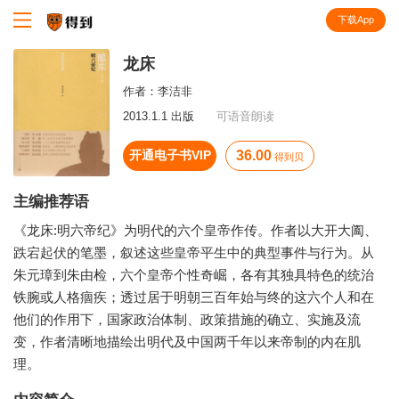
下载App
知识就在得到
龙床
作者：
李洁非
2013.1.1 出版
可语音朗读
开通电子书VIP
36.00
得到贝
主编推荐语
《龙床:明六帝纪》为明代的六个皇帝作传。作者以大开大阖、
跌宕起伏的笔墨，叙述这些皇帝平生中的典型事件与行为。从
朱元璋到朱由检，六个皇帝个性奇崛，各有其独具特色的统治
铁腕或人格痼疾；透过居于明朝三百年始与终的这六个人和在
他们的作用下，国家政治体制、政策措施的确立、实施及流
变，作者清晰地描绘出明代及中国两千年以来帝制的内在肌
理。