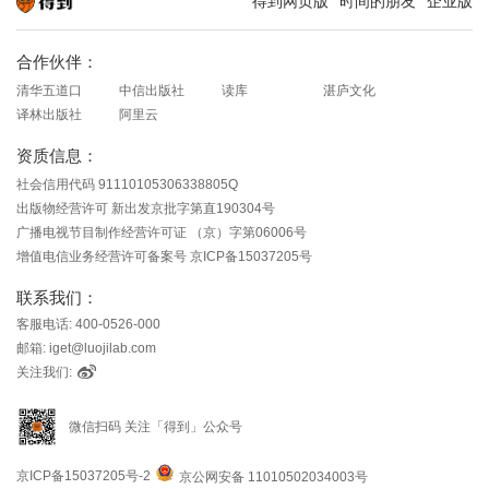
得到网页版
时间的朋友
企业版
知识就在得到
合作伙伴：
清华五道口
中信出版社
读库
湛庐文化
译林出版社
阿里云
资质信息：
社会信用代码 91110105306338805Q
出版物经营许可 新出发京批字第直190304号
广播电视节目制作经营许可证 （京）字第06006号
增值电信业务经营许可备案号 京ICP备15037205号
联系我们：
客服电话: 400-0526-000
邮箱: iget@luojilab.com
关注我们:
微信扫码 关注「得到」公众号
京ICP备15037205号-2
京公网安备 11010502034003号