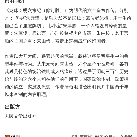
内容简介
《龙床：明六帝纪（修订版）》为明代的六个皇帝作传。分别
是：“另类”朱元璋，是独夫却不是民贼；篡位者朱棣，用一生给
自己造了座假牌坊；“韦小宝”朱厚照，一个人格发育障碍的皇
帝；朱厚熜，靠语言、心理控制权力的专家；朱由校，名正言
顺的亡国之君；朱由检，被绑上道德战车的殉国者。
作者以大开大阖、跌宕起伏的笔墨，叙述这些皇帝平生中的典
型事件与行为。从朱元璋到朱由检，六个皇帝个性奇崛，各有
其独具特色的统治铁腕或人格痼疾；透过居于明朝三百年历史
始与终的这六个人和在他们的作用下，国家政治体制、政策措
施的确立、实施及流变，作者清晰地描绘出明代并中国两千年
以来帝制的内在肌理。
出版方
人民文学出版社