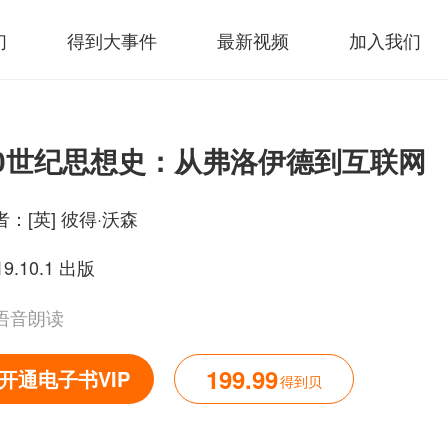
们
得到大事件
最新视频
加入我们
20世纪思想史：从弗洛伊德到互联网
者：
[英] 彼得·沃森
19.10.1 出版
语音朗读
199.99
开通电子书VIP
得到贝