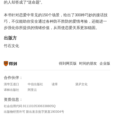
的人却答成了“送命题”。
本书针对恋爱中常见的150个场景，给出了300种巧妙的接话技
巧，不仅能助你安全通过各种防不胜防的爱情考验，还能进一
步强化你所提供的情绪价值，从而使恋爱关系更加稳固。
出版方
竹石文化
得到网页版
时间的朋友
企业版
知识就在得到
合作伙伴：
清华五道口
中信出版社
读库
湛庐文化
译林出版社
阿里云
资质信息：
社会信用代码 91110105306338805Q
出版物经营许可 新出发京批字第直190304号