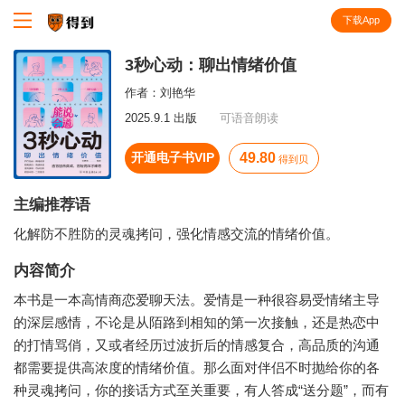
下载App
知识就在得到
3秒心动：聊出情绪价值
作者：
刘艳华
2025.9.1 出版
可语音朗读
开通电子书VIP
49.80
得到贝
主编推荐语
化解防不胜防的灵魂拷问，强化情感交流的情绪价值。
内容简介
本书是一本高情商恋爱聊天法。爱情是一种很容易受情绪主导
的深层感情，不论是从陌路到相知的第一次接触，还是热恋中
的打情骂俏，又或者经历过波折后的情感复合，高品质的沟通
都需要提供高浓度的情绪价值。那么面对伴侣不时抛给你的各
种灵魂拷问，你的接话方式至关重要，有人答成“送分题”，而有