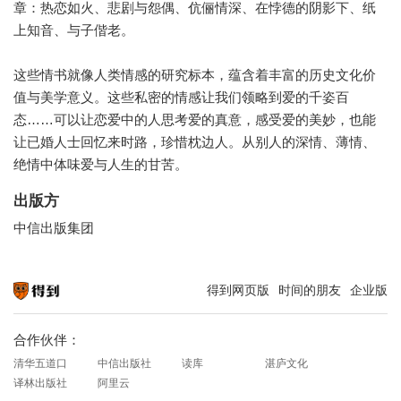
章：热恋如火、悲剧与怨偶、伉俪情深、在悖德的阴影下、纸
上知音、与子偕老。
这些情书就像人类情感的研究标本，蕴含着丰富的历史文化价
值与美学意义。这些私密的情感让我们领略到爱的千姿百
态……可以让恋爱中的人思考爱的真意，感受爱的美妙，也能
让已婚人士回忆来时路，珍惜枕边人。从别人的深情、薄情、
绝情中体味爱与人生的甘苦。
出版方
中信出版集团
得到网页版
时间的朋友
企业版
知识就在得到
合作伙伴：
清华五道口
中信出版社
读库
湛庐文化
译林出版社
阿里云