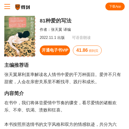
下载App
知识就在得到
81种爱的写法
作者：
张天翼 译编
2022.11.1 出版
可语音朗读
开通电子书VIP
41.86
得到贝
主编推荐语
张天翼犀利直率解读名人情书中爱的千万种面目。爱并不只有
甜蜜，人会在亲密关系里不断找寻、践行和成长。
内容简介
在书中，我们将体尝爱情中节奏的骤变，看尽爱情的诸般欢
乐、不幸、饥渴、溃败和狂喜。
本书按照所选情书的文字风格和双方的情感轨迹，共分为六