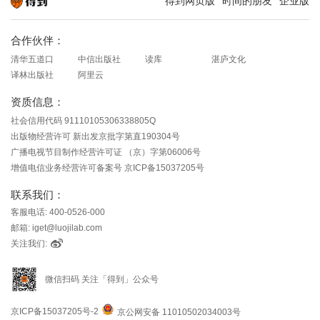
得到网页版
时间的朋友
企业版
知识就在得到
合作伙伴：
清华五道口
中信出版社
读库
湛庐文化
译林出版社
阿里云
资质信息：
社会信用代码 91110105306338805Q
出版物经营许可 新出发京批字第直190304号
广播电视节目制作经营许可证 （京）字第06006号
增值电信业务经营许可备案号 京ICP备15037205号
联系我们：
客服电话: 400-0526-000
邮箱: iget@luojilab.com
关注我们:
微信扫码 关注「得到」公众号
京ICP备15037205号-2
京公网安备 11010502034003号