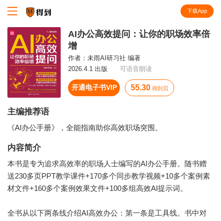
下载App
知识就在得到
AI办公高效提问：让你的职场效率倍
增
作者：
未雨AI研习社 编著
2026.4.1 出版
可语音朗读
开通电子书VIP
55.30
得到贝
主编推荐语
《AI办公手册》，全能指南助你高效职场突围。
内容简介
本书是专为追求高效率的职场人士编写的AI办公手册。随书赠
送230多页PPT教学课件+170多个同步教学视频+10多个案例素
材文件+160多个案例效果文件+100多组高效AI提示词。
全书从以下两条线介绍AI高效办公：第一条是工具线。书中对