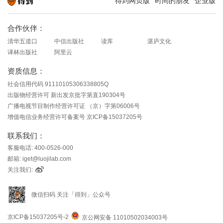
得到网页版
时间的朋友
企业版
知识就在得到
合作伙伴：
清华五道口
中信出版社
读库
湛庐文化
译林出版社
阿里云
资质信息：
社会信用代码 91110105306338805Q
出版物经营许可 新出发京批字第直190304号
广播电视节目制作经营许可证 （京）字第06006号
增值电信业务经营许可备案号 京ICP备15037205号
联系我们：
客服电话: 400-0526-000
邮箱: iget@luojilab.com
关注我们:
微信扫码 关注「得到」公众号
京ICP备15037205号-2
京公网安备 11010502034003号