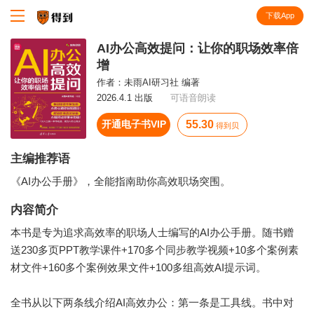
下载App
知识就在得到
AI办公高效提问：让你的职场效率倍
增
作者：
未雨AI研习社 编著
2026.4.1 出版
可语音朗读
开通电子书VIP
55.30
得到贝
主编推荐语
《AI办公手册》，全能指南助你高效职场突围。
内容简介
本书是专为追求高效率的职场人士编写的AI办公手册。随书赠
送230多页PPT教学课件+170多个同步教学视频+10多个案例素
材文件+160多个案例效果文件+100多组高效AI提示词。
全书从以下两条线介绍AI高效办公：第一条是工具线。书中对