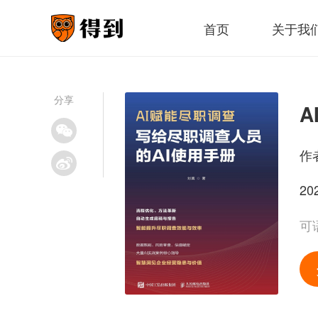
首页
关于我
分享
作
20
可