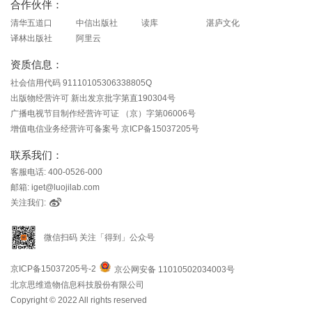
合作伙伴：
清华五道口
中信出版社
读库
湛庐文化
译林出版社
阿里云
资质信息：
社会信用代码 91110105306338805Q
出版物经营许可 新出发京批字第直190304号
广播电视节目制作经营许可证 （京）字第06006号
增值电信业务经营许可备案号 京ICP备15037205号
联系我们：
客服电话: 400-0526-000
邮箱: iget@luojilab.com
关注我们:
微信扫码 关注「得到」公众号
京ICP备15037205号-2
京公网安备 11010502034003号
北京思维造物信息科技股份有限公司
Copyright © 2022 All rights reserved