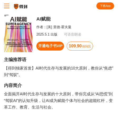
下载App
知识就在得到
AI赋能
作者：
[美] 里德·霍夫曼
2025.5.1 出版
可语音朗读
开通电子书VIP
109.90
得到贝
主编推荐语
【得到独家首发】AI时代生存与发展的10大原则，教你从“焦虑”
到“驾驭”。
内容简介
全面揭开AI时代生存与发展的十大原则，带你完成从“AI恐慌”到
“驾驭AI”的认知升级，让AI成为赋能个体与社会的超能杠杆，变
革工作、教育、生活与社会。