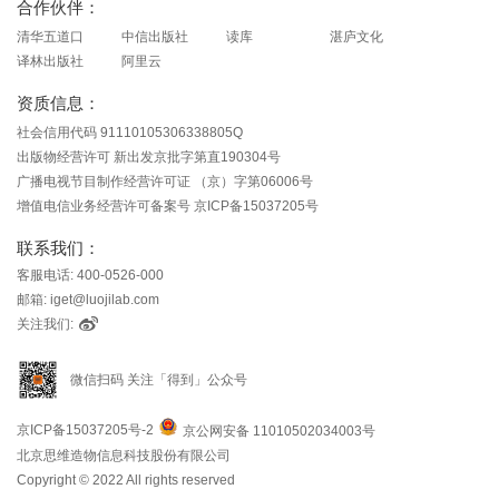
合作伙伴：
清华五道口
中信出版社
读库
湛庐文化
译林出版社
阿里云
资质信息：
社会信用代码 91110105306338805Q
出版物经营许可 新出发京批字第直190304号
广播电视节目制作经营许可证 （京）字第06006号
增值电信业务经营许可备案号 京ICP备15037205号
联系我们：
客服电话: 400-0526-000
邮箱: iget@luojilab.com
关注我们:
微信扫码 关注「得到」公众号
京ICP备15037205号-2
京公网安备 11010502034003号
北京思维造物信息科技股份有限公司
Copyright © 2022 All rights reserved