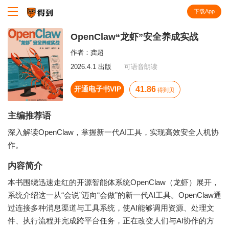
下载App
知识就在得到
OpenClaw“龙虾”安全养成实战
作者：
龚超
2026.4.1 出版
可语音朗读
开通电子书VIP
41.86
得到贝
主编推荐语
深入解读OpenClaw，掌握新一代AI工具，实现高效安全人机协
作。
内容简介
本书围绕迅速走红的开源智能体系统OpenClaw（龙虾）展开，
系统介绍这一从“会说”迈向“会做”的新一代AI工具。OpenClaw通
过连接多种消息渠道与工具系统，使AI能够调用资源、处理文
件、执行流程并完成跨平台任务，正在改变人们与AI协作的方