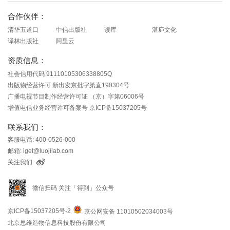
合作伙伴：
清华五道口
中信出版社
读库
湛庐文化
译林出版社
阿里云
资质信息：
社会信用代码 91110105306338805Q
出版物经营许可 新出发京批字第直190304号
广播电视节目制作经营许可证 （京）字第06006号
增值电信业务经营许可备案号 京ICP备15037205号
联系我们：
客服电话: 400-0526-000
邮箱: iget@luojilab.com
关注我们:
微信扫码 关注「得到」公众号
京ICP备15037205号-2
京公网安备 11010502034003号
北京思维造物信息科技股份有限公司